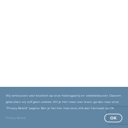
Wij vertrouwen voor kwaliteit op onze hostingpartij en websitebouwer. Daarom
gebruiken wij zelf geen cookies. Wil je hier meer over lezen, ga dan naar onze
"Privacy Beleid" pagina. Ben je het hier mee eens, klik dan hiernaast op OK
OK
Privacy Beleid