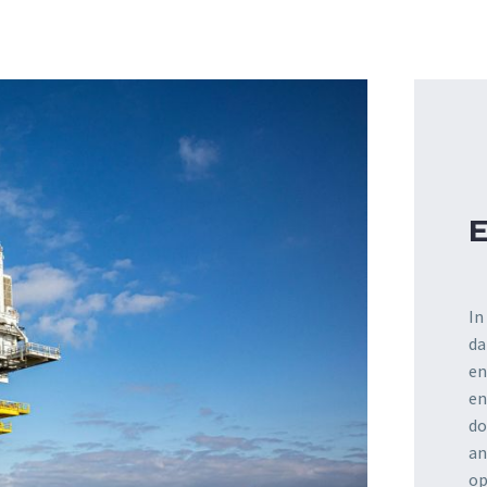
In
da
en
en
do
an
op