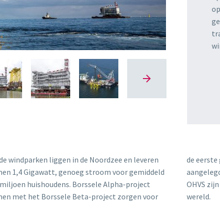
op
ge
tr
wi
de windparken liggen in de Noordzee en leveren
eerste grootschalige netaansluiting die wordt
en 1,4 Gigawatt, genoeg stroom voor gemiddeld
gelegd in Nederland. De Borssele Alpha en Beta
 miljoen huishoudens. Borssele Alpha-project
S zijn daarmee de grootste AC-substations ter
en met het Borssele Beta-project zorgen voor
wereld.