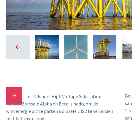
H
Bei
de 
et Offshore High Voltage Substation
sam
aan
(OHVS) Borssele Alpha en Beta is nodig om de
1,5
OHV
windenergie uit de parken Borssele 1 & 2 te verbinden
sam
met het vaste land.