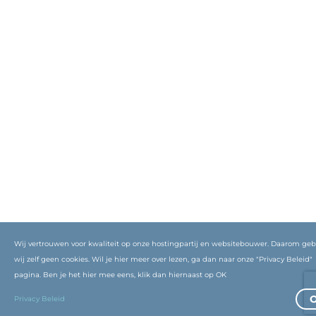
Wij vertrouwen voor kwaliteit op onze hostingpartij en websitebouwer. Daarom ge
wij zelf geen cookies. Wil je hier meer over lezen, ga dan naar onze "Privacy Beleid"
pagina. Ben je het hier mee eens, klik dan hiernaast op OK
Privacy Beleid