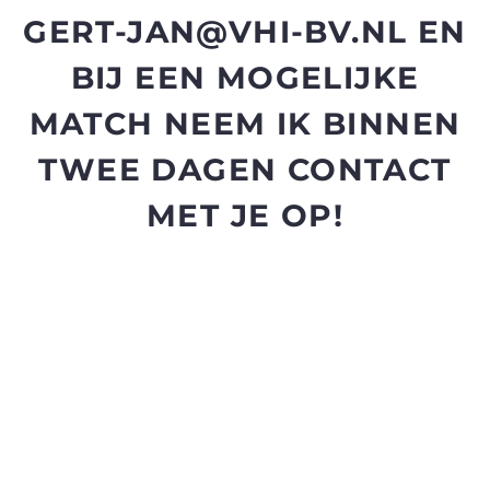
GERT-JAN@VHI-BV.NL EN
BIJ EEN MOGELIJKE
MATCH NEEM IK BINNEN
TWEE DAGEN CONTACT
MET JE OP!
Voor de slimmerikken, die echt denken geschikt te zijn voor
deze job: een diploma, of geen diploma maakt ons niet uit.
Wat wel bij ons past: iemand die snel kan schakelen,
verantwoordelijkheid neemt en iemand die mee wil gaan in
veranderingen. Je gaat de spil zijn tussen administratie en
financiën. Je redt ons iedere dag opnieuw van de afgrond
van typfouten, verkeerd doorgegeven overuren-
percentages en verkeerde bewijs van plaatsingen. Geen