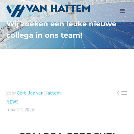
Wij zoeken een leuke nieuwe
collega in ons team!


door
Gert-Jan van Hattem
NEWS
maart 4, 2026