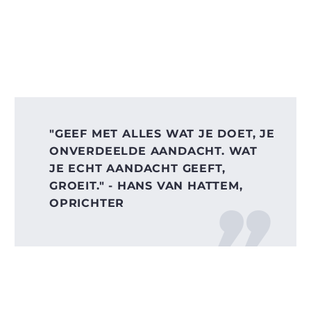
zorgen, we helpen je op weg. Maar daar komt een keer een
eind aan en dan moet je in staat zijn de hele dag
“kunnen
jullie nou helemaal niets zelf?”
zeggen. Dan is onze missie
geslaagd. Wil je echt indruk maken; vind dan de spelfout.
"GEEF MET ALLES WAT JE DOET, JE
ONVERDEELDE AANDACHT. WAT
JE ECHT AANDACHT GEEFT,
GROEIT." - HANS VAN HATTEM,
OPRICHTER